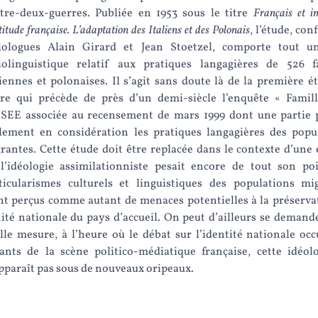
ntre-deux-guerres. Publiée en 1953 sous le titre
Français et i
titude française. L’adaptation des Italiens et des Polonais
, l’étude, con
iologues Alain Girard et Jean Stoetzel, comporte tout u
iolinguistique relatif aux pratiques langagières de 526 f
liennes et polonaises. Il s’agit sans doute là de la première é
re qui précède de près d’un demi-siècle l’enquête « Famil
NSEE associée au recensement de mars 1999 dont une partie 
lement en considération les pratiques langagières des popu
rantes. Cette étude doit être replacée dans le contexte d’une
l’idéologie assimilationniste pesait encore de tout son poi
ticularismes culturels et linguistiques des populations mi
nt perçus comme autant de menaces potentielles à la préserva
nité nationale du pays d’accueil. On peut d’ailleurs se demand
lle mesure, à l’heure où le débat sur l’identité nationale occ
ants de la scène politico-médiatique française, cette idéol
pparaît pas sous de nouveaux oripeaux.