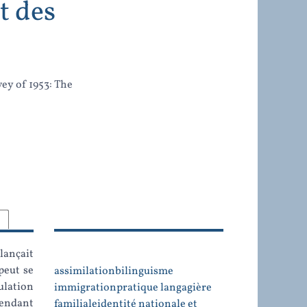
t des
ey of 1953:
The
lançait
peut se
assimilation
bilinguisme
ulation
immigration
pratique langagière
pendant
familiale
identité nationale et