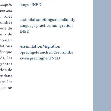
mmigrés.
langue
INED
fiée aux
n volet
assimilation
bilingualism
family
amilles
language practice
immigration
tude du
INED
le » de
prenait
lations
Assimilation
Migration
 époque
Sprachgebrauch in der Familie
ds, les
Zweisprachigkeit
INED
grantes
tion de
er dans
upe les
ogie ne