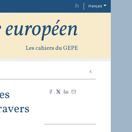
Français
es
ravers