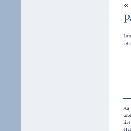
«
P
Lan
ada
Au 
une
lir
étr