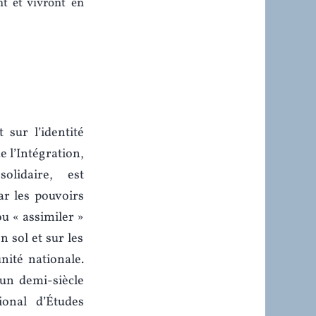
nt et vivront en
sur l’identité
e l’Intégration,
olidaire, est
r les pouvoirs
ou « assimiler »
n sol et sur les
unité nationale.
un demi-siècle
ional d’Études