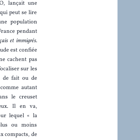
O, lançait une
qui peut se lire
une population
n France pendant
çais et immigrés.
étude est confiée
 ne cachent pas
focaliser sur les
, de fait ou de
s comme autant
ans le creuset
ux. Il en va,
our lequel « la
plus ou moins
ux compacts, de