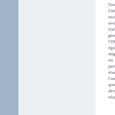
l’e
L’at
soc
soc
ita
gen
l’I
éga
mig
où 
par
éta
l’u
que
dev
réa