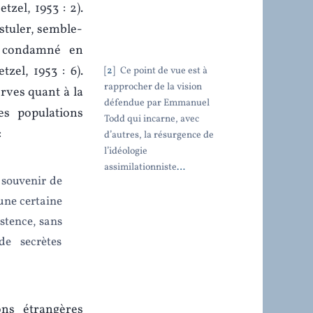
tzel, 1953 : 2).
ostuler, semble-
é, condamné en
zel, 1953 : 6).
2
Ce point de vue est à
rapprocher de la vision
erves quant à la
défendue par Emmanuel
les populations
Todd qui incarne, avec
:
d’autres, la résurgence de
l’idéologie
assimilationniste
…
 souvenir de
une certaine
stence, sans
de secrètes
ons étrangères