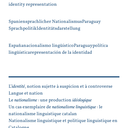
identity representation
Spanien
sprachlicher Nationalismus
Paraguay
Sprachpolitik
Identitätsdarstellung
España
nacionalismo lingüístico
Paraguay
política
lingüística
representación de la identidad
PLAN
L’
identité
, notion sujette à suspicion et à controverse
Langue et nation
Le
nationalisme
: une production
idéologique
Un cas exemplaire de
nationalisme linguistique
: le
nationalisme linguistique catalan
Nationalisme linguistique et politique linguistique en
Catalogne