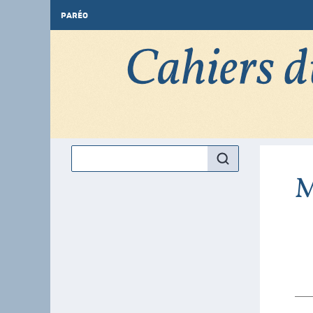
PARÉO
M