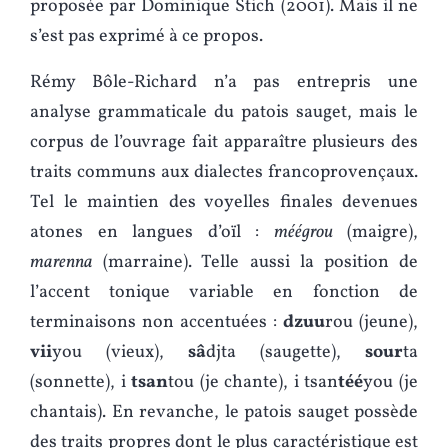
proposée par Dominique Stich (2001). Mais il ne
s’est pas exprimé à ce propos.
Rémy Bôle-Richard n’a pas entrepris une
analyse grammaticale du patois sauget, mais le
corpus de l’ouvrage fait apparaître plusieurs des
traits communs aux dialectes francoprovençaux.
Tel le maintien des voyelles finales devenues
atones en langues d’oïl :
méégrou
(maigre),
marenna
(marraine). Telle aussi la position de
l’accent tonique variable en fonction de
terminaisons non accentuées :
dzuu
rou (jeune),
vii
you (vieux),
sâ
djta (saugette),
sour
ta
(sonnette), i
tsan
tou (je chante), i tsan
téé
you (je
chantais). En revanche, le patois sauget possède
des traits propres dont le plus caractéristique est