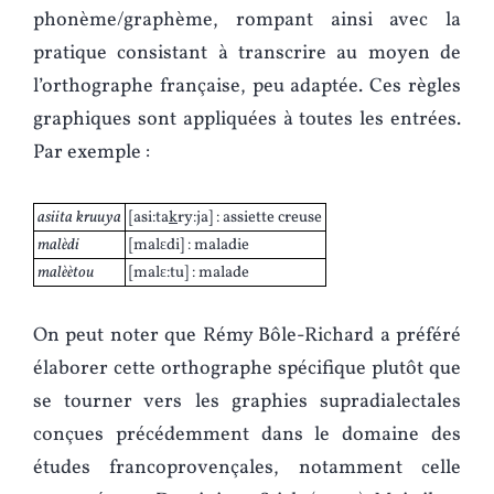
phonème/graphème, rompant ainsi avec la
pratique consistant à transcrire au moyen de
l’orthographe française, peu adaptée. Ces règles
graphiques sont appliquées à toutes les entrées.
Par exemple :
asiita kruuya
[asi:ta
k
ry:ja] : assiette creuse
malèdi
[malɛdi] : maladie
malèètou
[malɛ:tu] : malade
On peut noter que Rémy Bôle-Richard a préféré
élaborer cette orthographe spécifique plutôt que
se tourner vers les graphies supradialectales
conçues précédemment dans le domaine des
études francoprovençales, notamment celle