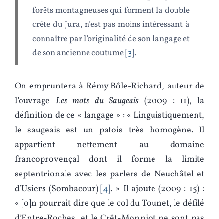
forêts montagneuses qui forment la double
crête du Jura, n’est pas moins intéressant à
connaître par l’originalité de son langage et
de son ancienne coutume
3
.
On empruntera à Rémy Bôle-Richard, auteur de
l’ouvrage
Les mots du Saugeais
(2009 : 11), la
définition de ce « langage » : « Linguistiquement,
le saugeais est un patois très homogène. Il
appartient nettement au domaine
francoprovençal dont il forme la limite
septentrionale avec les parlers de Neuchâtel et
d’Usiers (Sombacour)
4
. » Il ajoute (2009 : 15) :
« [o]n pourrait dire que le col du Tounet, le défilé
d’Entre-Roches, et le Crêt-Monniot ne sont pas