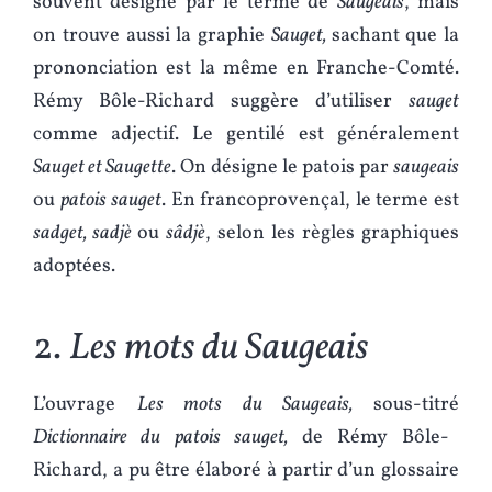
souvent désigné par le terme de
Saugeais
, mais
on trouve aussi la graphie
Sauget,
sachant que la
prononciation est la même en Franche-Comté.
Rémy Bôle-Richard suggère d’utiliser
sauget
comme adjectif. Le gentilé est généralement
Sauget et Saugette
. On désigne le patois par
saugeais
ou
patois
sauget
. En francoprovençal, le terme est
sadget, sadjè
ou
sâdjè
, selon les règles graphiques
adoptées.
2.
Les mots du Saugeais
L’ouvrage
Les mots du Saugeais,
sous-titré
Dictionnaire du patois sauget,
de Rémy Bôle-
Richard, a pu être élaboré à partir d’un glossaire