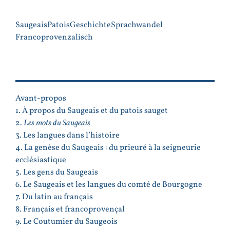
Saugeais
Patois
Geschichte
Sprachwandel
Francoprovenzalisch
PLAN
Avant-propos
1. À propos du Saugeais et du patois sauget
2.
Les mots du Saugeais
3. Les langues dans l’histoire
4. La genèse du Saugeais : du prieuré à la seigneurie
ecclésiastique
5. Les gens du Saugeais
6. Le Saugeais et les langues du comté de Bourgogne
7. Du latin au français
8. Français et francoprovençal
9. Le Coutumier du Saugeois