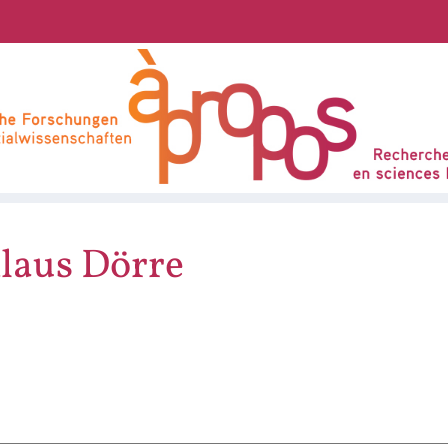
laus
Dörre