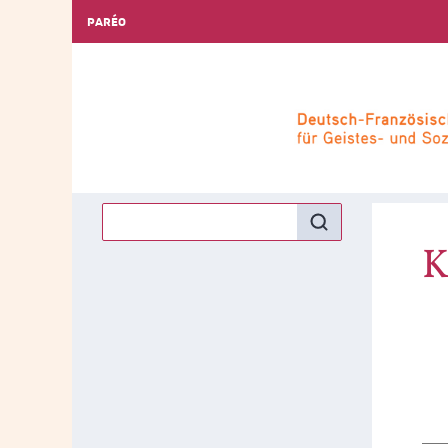
PARÉO
K